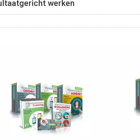
ultaatgericht werken
Assessment B
As
Meest verkocht
€37,
€47,-
+As
+Mi