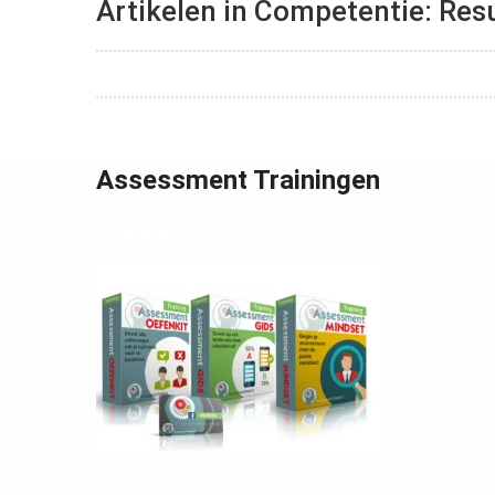
Artikelen in Competentie: Res
Assessment Trainingen
Assessment A
€27,-
+Assessment Training
+Mindset Training