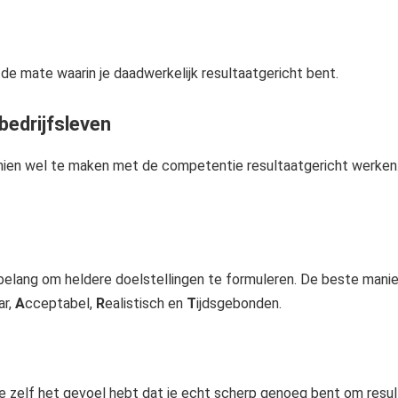
de mate waarin je daadwerkelijk resultaatgericht bent.
bedrijfsleven
sschien wel te maken met de competentie resultaatgericht werke
t belang om heldere doelstellingen te formuleren. De beste manie
ar,
A
cceptabel,
R
ealistisch en
T
ijdsgebonden.
 je zelf het gevoel hebt dat je echt scherp genoeg bent om resu