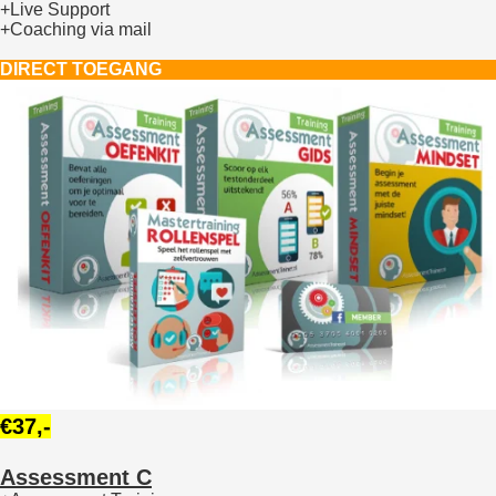
+Live Support
+Coaching via mail
DIRECT TOEGANG
€37,-
Assessment C