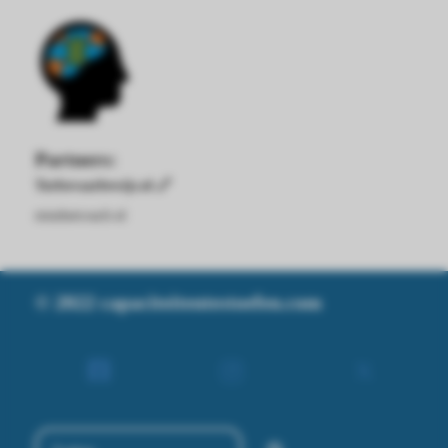
Partners:
Turbovaarbewijs.nl 🔗
mindsetcoach.nl
© 2022 capaciteitentestoefen.com