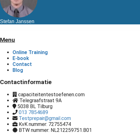
Stefan Janssen
Menu
Online Training
E-book
Contact
Blog
Contactinformatie
capaciteitentestoefenen.com
Telegraafstraat 9A
5038 BL
Tilburg
013 7854689
Testprepair@gmail.com
KvK nummer: 72755474
BTW nummer: NL212259751.B01