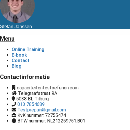
Stefan Janssen
Menu
Online Training
E-book
Contact
Blog
Contactinformatie
capaciteitentestoefenen.com
Telegraafstraat 9A
5038 BL
Tilburg
013 7854689
Testprepair@gmail.com
KvK nummer: 72755474
BTW nummer: NL212259751.B01